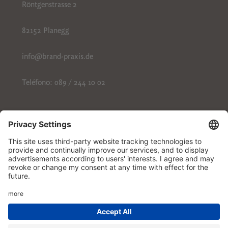
Röntgenstrasse 2
82152 Planegg
info@brand-praxis.de
Teléfono: 089 / 244 10 02
Póngase en contacto con nosotros
Pie de imprenta
Protección de datos