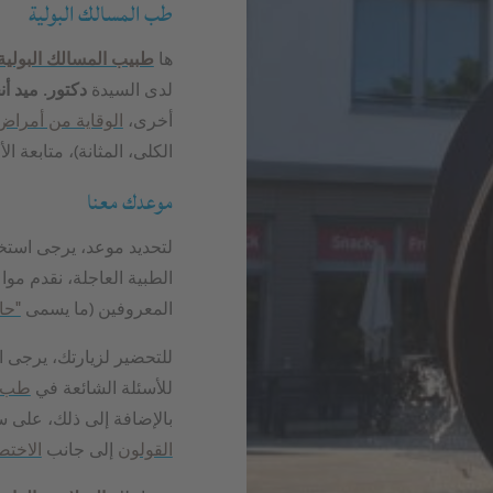
طب المسالك البولية
ها
طبيب المسالك البولية
لدى السيدة
دكتور. ميد أنج
أخرى،
الوقاية من أمراض 
الكلى، المثانة)، متابعة ا
موعدك معنا
لتحديد موعد، يرجى استخ
الطبية العاجلة، نقدم موا
المعروفين (ما يسمى
"حا
للتحضير لزيارتك، يرجى 
للأسئلة الشائعة في
طب ا
بالإضافة إلى ذلك، على س
القولون
إلى جانب
الاختص