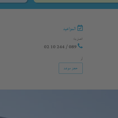
المواعيد
اتصل بنا:
089 / 244 10 02
أو
حجز موعد