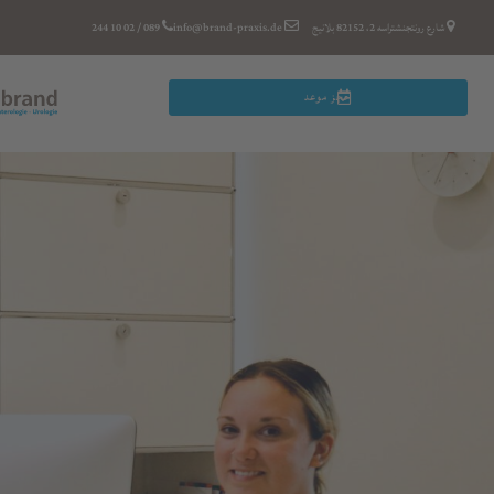
شارع رونتجنشتراسه 2، 82152 بلانيج
info@brand-praxis.de
089 / 244 10 02
حجز موعد