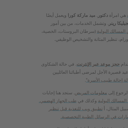
هي امرأة
دكتور. ميد ماركة كورا
ويعمل أيضًا
يليكا رينر.
وتشمل الخدمات، من بين أمور
المسالك البولية
(سرطان البروستات، الخصية،
لأورام، تنظير المثانة والتشخيص الوظيفي.
دام
حجز موعد عبر الإنترنت
. في حالة الشكاوى
عيد قصيرة الأجل لمرضى أطبائنا العائليين
لة إحالة طبيب الأسرة"
.
الرجوع إلى
معلومات المريض
. ستجد هنا إجابات
لمسالك البولية
وكذلك في
طب الجهاز الهضمي.
بيل المثال، أ
تطبيق ويب للتغذية قبل تنظير
ارات في الرسائل الطبية التخصصية.