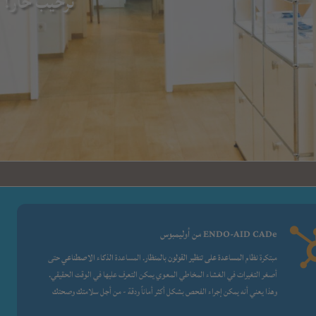
طبيب الجها
ب
سي 
فحص سرطان القولون
ENDO-AID CADe من أوليمبوس
مبتكرة
نظام المساعدة على تنظير القولون بالمنظار
. المساعدة
الذكاء الاصطناعي
حتى
أصغر التغيرات في الغشاء المخاطي المعوي يمكن التعرف عليها في الوقت الحقيقي.
وهذا يعني أنه يمكن إجراء الفحص بشكل أكثر أماناً ودقة - من أجل سلامتك وصحتك