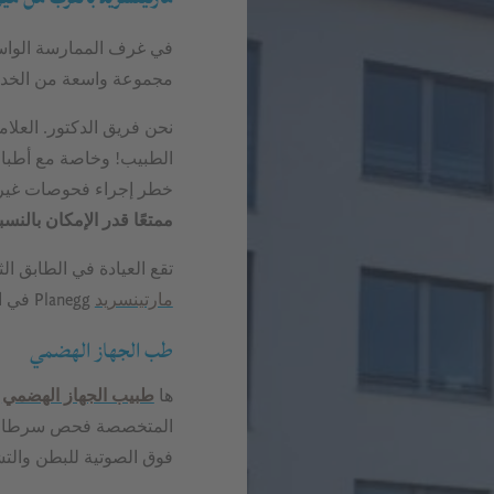
في غرف الممارسة الواسعة
مجموعة واسعة من الخدما
نحن فريق الدكتور. العلام
الطبيب! وخاصة مع أطباء 
خطر إجراء فحوصات غير 
ممتعًا قدر الإمكان بال
تقع العيادة في الطابق ال
مارتينسريد
Planegg في المنطقة المجاورة مباشرة لميونيخ.
طب الجهاز الهضمي
ها
طبيب الجهاز الهضمي
ي
المتخصصة فحص سرطان ا
فوق الصوتية للبطن والت