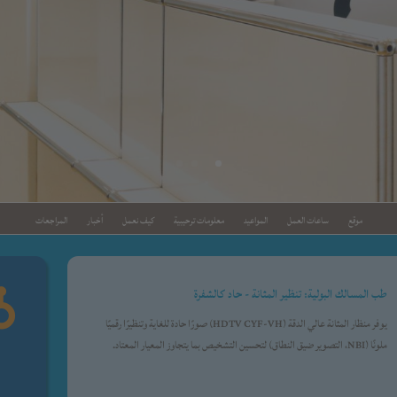
موقع
ساعات العمل
المواعيد
معلومات ترحيبية
كيف نعمل
أخبار
المراجعات
طب المسالك البولية: تنظير المثانة - حاد كالشفرة

يوفر منظار المثانة عالي الدقة (HDTV CYF-VH) صورًا حادة للغاية وتنظيرًا رقميًا
ملونًا (NBI، التصوير ضيق النطاق) لتحسين التشخيص بما يتجاوز المعيار المعتاد.