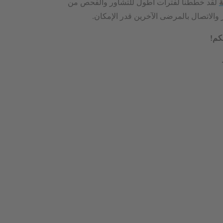
ة
لقد خططنا لفترات أطول للتشاور والفحص من
 والاتصال بالمرضى الآخرين قدر الإمكان.
كم!