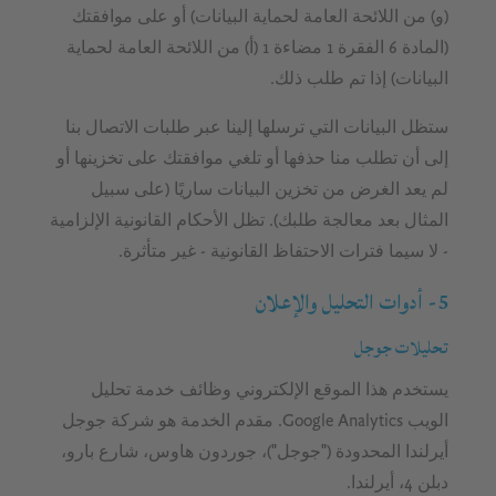
(و) من اللائحة العامة لحماية البيانات) أو على موافقتك
(المادة 6 الفقرة 1 مضاءة 1 (أ) من اللائحة العامة لحماية
البيانات) إذا تم طلب ذلك.
ستظل البيانات التي ترسلها إلينا عبر طلبات الاتصال بنا
إلى أن تطلب منا حذفها أو تلغي موافقتك على تخزينها أو
لم يعد الغرض من تخزين البيانات ساريًا (على سبيل
المثال بعد معالجة طلبك). تظل الأحكام القانونية الإلزامية
- لا سيما فترات الاحتفاظ القانونية - غير متأثرة.
5- أدوات التحليل والإعلان
تحليلات جوجل
يستخدم هذا الموقع الإلكتروني وظائف خدمة تحليل
الويب Google Analytics. مقدم الخدمة هو شركة جوجل
أيرلندا المحدودة ("جوجل")، جوردون هاوس، شارع بارو،
دبلن 4، أيرلندا.