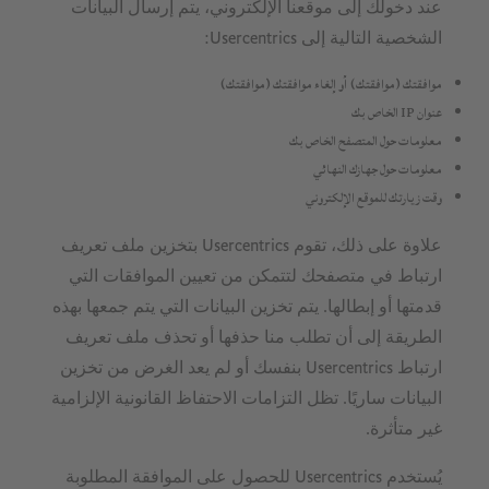
عند دخولك إلى موقعنا الإلكتروني، يتم إرسال البيانات
الشخصية التالية إلى Usercentrics:
موافقتك (موافقتك) أو إلغاء موافقتك (موافقتك)
عنوان IP الخاص بك
معلومات حول المتصفح الخاص بك
معلومات حول جهازك النهائي
وقت زيارتك للموقع الإلكتروني
علاوة على ذلك، تقوم Usercentrics بتخزين ملف تعريف
ارتباط في متصفحك لتتمكن من تعيين الموافقات التي
قدمتها أو إبطالها. يتم تخزين البيانات التي يتم جمعها بهذه
الطريقة إلى أن تطلب منا حذفها أو تحذف ملف تعريف
ارتباط Usercentrics بنفسك أو لم يعد الغرض من تخزين
البيانات ساريًا. تظل التزامات الاحتفاظ القانونية الإلزامية
غير متأثرة.
يُستخدم Usercentrics للحصول على الموافقة المطلوبة