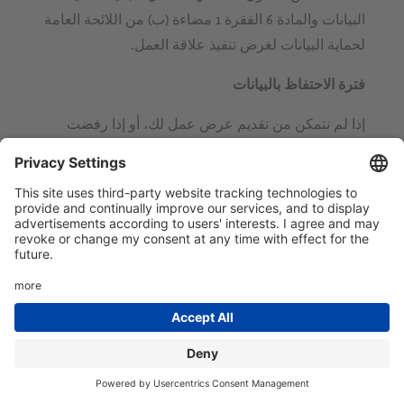
البيانات والمادة 6 الفقرة 1 مضاءة (ب) من اللائحة العامة
لحماية البيانات لغرض تنفيذ علاقة العمل.
فترة الاحتفاظ بالبيانات
إذا لم نتمكن من تقديم عرض عمل لك، أو إذا رفضت
عرض العمل أو سحبت طلبك، فإننا نحتفظ بالحق في
الاحتفاظ بالبيانات التي قدمتها على أساس مصالحنا
المشروعة (المادة 6 الفقرة 1 مضاءة من اللائحة العامة
لحماية البيانات) لمدة تصل إلى 6 أشهر من نهاية عملية
تقديم الطلب (رفض الطلب أو سحبه). سيتم بعد ذلك
حذف البيانات وإتلاف مستندات الطلب المادية. يُستخدم
الاحتفاظ بالبيانات على وجه الخصوص كدليل في حالة
حدوث نزاع قانوني. إذا كان من الواضح أن البيانات
ستكون مطلوبة بعد انقضاء فترة الستة أشهر (على سبيل
المثال بسبب نزاع قانوني وشيك أو معلق)، فلن يتم حذف
البيانات إلا عندما لا يعود الغرض من التخزين الإضافي