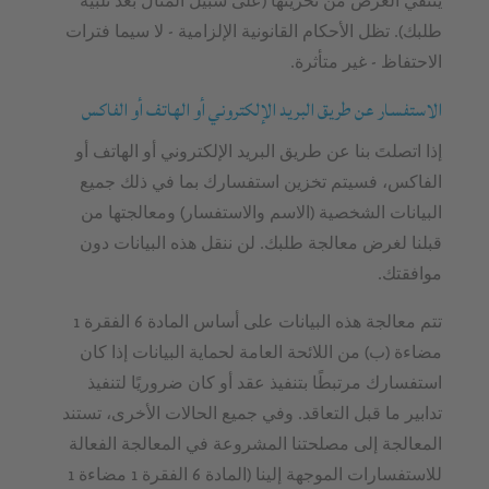
ينتفي الغرض من تخزينها (على سبيل المثال بعد تلبية
طلبك). تظل الأحكام القانونية الإلزامية - لا سيما فترات
الاحتفاظ - غير متأثرة.
الاستفسار عن طريق البريد الإلكتروني أو الهاتف أو الفاكس
إذا اتصلتَ بنا عن طريق البريد الإلكتروني أو الهاتف أو
الفاكس، فسيتم تخزين استفسارك بما في ذلك جميع
البيانات الشخصية (الاسم والاستفسار) ومعالجتها من
قبلنا لغرض معالجة طلبك. لن ننقل هذه البيانات دون
موافقتك.
تتم معالجة هذه البيانات على أساس المادة 6 الفقرة 1
مضاءة (ب) من اللائحة العامة لحماية البيانات إذا كان
استفسارك مرتبطًا بتنفيذ عقد أو كان ضروريًا لتنفيذ
تدابير ما قبل التعاقد. وفي جميع الحالات الأخرى، تستند
المعالجة إلى مصلحتنا المشروعة في المعالجة الفعالة
للاستفسارات الموجهة إلينا (المادة 6 الفقرة 1 مضاءة 1