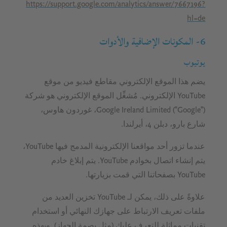
https://support.google.com/analytics/answer/7667196?
hl=de
6- المكونات الإضافية والأدوات
يوتيوب
يضم هذا الموقع الإلكتروني مقاطع فيديو من موقع
YouTube الإلكتروني. مُشغِّل الموقع الإلكتروني هو شركة
Google Ireland Limited ("Google")، غوردون هاوس،
شارع بارو، دبلن 4، أيرلندا.
عندما تزور أحد مواقعنا الإلكترونية المدمج فيها YouTube،
يتم إنشاء اتصال بخوادم YouTube. يتم إبلاغ خادم
YouTube بصفحاتنا التي قمت بزيارتها.
علاوةً على ذلك، يمكن لـ YouTube تخزين العديد من
ملفات تعريف الارتباط على جهازك النهائي أو استخدام
تقنيات مماثلة للتعرف عليك (مثل بصمة الجهاز). وبهذه