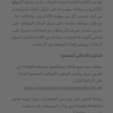
(و) من اللائحة العامة لحماية البيانات. لدى مشغل الموقع
الإلكتروني مصلحة مشروعة في تحليل سلوك المستخدم
من أجل تحسين كل من موقعه الإلكتروني وإعلاناته. إذا
تم طلب موافقة مقابلة (على سبيل المثال الموافقة على
تخزين ملفات تعريف الارتباط)، تتم المعالجة حصريًا على
أساس المادة 6 الفقرة 1 مضاءة من اللائحة العامة لحماية
البيانات؛ ويمكن إلغاء الموافقة في أي وقت.
المكون الإضافي للمتصفح
يمكنك منع جمع بياناتك ومعالجتها بواسطة Google عن
طريق تنزيل وتثبيت المكون الإضافي للمتصفح المتاح
على الرابط التالي:
.
https://tools.google.com/dlpage/gaoptout?hl=de
يمكنك العثور على مزيد من المعلومات حول كيفية تعامل
Google Analytics مع بيانات المستخدم في سياسة
خصوصية Google: