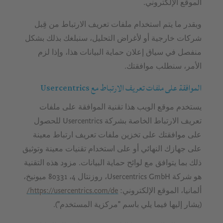
الموقع الإلكتروني.
وبقدر ما يتم استخدام ملفات تعريف الارتباط من قِبل
شركات خارجية أو لأغراض التحليل، سنبلغك بذلك بشكل
منفصل في سياق إعلان حماية البيانات هذا، وإذا لزم
الأمر، سنطلب موافقتك.
الموافقة على ملفات تعريف الارتباط مع Usercentrics
يستخدم موقع الويب هذا تقنية الموافقة على ملفات
تعريف الارتباط الخاصة بشركة Usercentrics للحصول
على موافقتك على تخزين ملفات تعريف ارتباط معينة
على جهازك النهائي أو على استخدام تقنيات معينة وتوثيق
ذلك بما يتوافق مع لوائح حماية البيانات. مزود هذه التقنية
هو شركة Usercentrics GmbH، روزنتال 4، 80331 ميونيخ،
ألمانيا، الموقع الإلكتروني:
https://usercentrics.com/de/
(يشار إليها فيما يلي باسم "مركزية المستخدم").