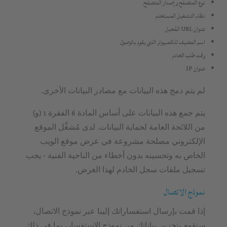
نوع المتصفح وإصدار المتصفح
نظام التشغيل المستخدم
عنوان URL المُحيل
اسم المضيف للكمبيوتر الذي يقوم بالوصول
وقت طلب الخادم
عنوان IP
لم يتم دمج هذه البيانات مع مصادر البيانات الأخرى.
يتم جمع هذه البيانات على أساس المادة 6 الفقرة 1 (و)
من اللائحة العامة لحماية البيانات. لدى مُشغِّل الموقع
الإلكتروني مصلحة مشروعة في عرض موقع الويب
الخاص به وتحسينه بدون أخطاء من الناحية الفنية - يجب
تسجيل ملفات سجل الخادم لهذا الغرض.
نموذج الاتصال
إذا قمت بإرسال استفساراتك إلينا عبر نموذج الاتصال،
سنقوم بتخزين بياناتك من نموذج الاستفسار، بما في ذلك