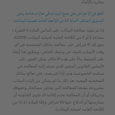
متأثرة بالإلغاء.
الحق في الاعتراض على جمع البيانات في حالات خاصة وعلى
التسويق المباشر (المادة 21 من اللائحة العامة لحماية البيانات)
إذا تم تنفيذ معالجة البيانات على أساس المادة 6 الفقرة 1
مضاءة E أو F من اللائحة العامة لحماية البيانات (GDPR)،
يحق لك الاعتراض على معالجة بياناتك الشخصية في أي
وقت لأسباب ناشئة عن وضعك الخاص؛ وينطبق هذا أيضًا
على التنميط بناءً على هذه الأحكام. يمكن العثور على
الأساس القانوني المعني الذي تستند إليه المعالجة في
سياسة الخصوصية هذه. إذا اعترضتَ، فلن نعالج بياناتك
الشخصية المعنية بعد ذلك ما لم نتمكن من إثبات أسباب
مشروعة مقنعة للمعالجة التي تتجاوز مصالحك وحقوقك
وحرياتك أو أن المعالجة تخدم إقامة الدعاوى القانونية أو
ممارستها أو الدفاع عنها (الاعتراض وفقًا للمادة 21 (1) من
اللائحة العامة لحماية البيانات).