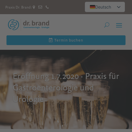
Deutsch
Praxis Dr. Brand:
العربية
Русский
English
Español
Termin buchen
Eröffnung 1.7.2020 · Praxis für
Gastroenterologie und
Urologie