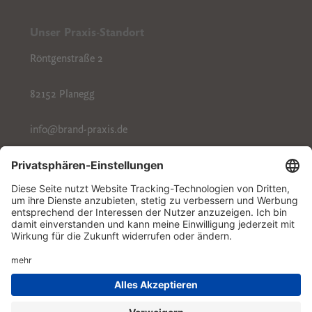
Unser Praxis-Standort
Röntgenstraße 2
82152 Planegg
info@brand-praxis.de
Tel: 089 / 244 10 02
Kontakt
Impressum
Datenschutz