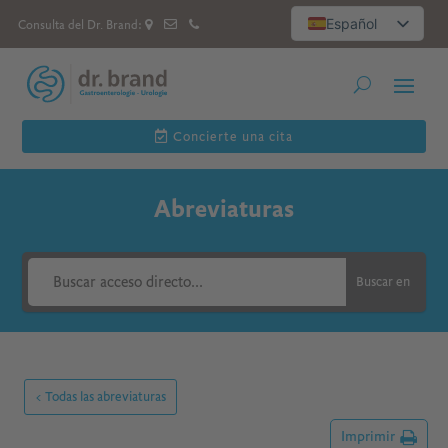
Español
Consulta del Dr. Brand:
Deutsch
العربية
Русский
English
Concierte una cita
Abreviaturas
Buscar en
< Todas las abreviaturas
Imprimir