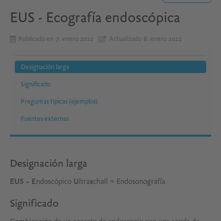
EUS - Ecografía endoscópica
Publicado en
7. enero 2022
Actualizado
8. enero 2022
Designación larga
Significado
Preguntas típicas (ejemplos)
Fuentes externas
Designación larga
EUS
=
E
ndoscópico
U
ltra
s
chall ≈ Endosonografía
Significado