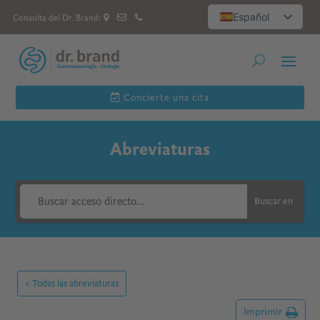
Español
Consulta del Dr. Brand:
Deutsch
العربية
Русский
English
Concierte una cita
Abreviaturas
Buscar en
< Todas las abreviaturas
Imprimir