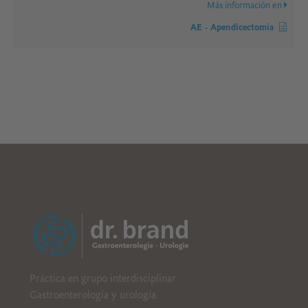
Más información en
AE - Apendicectomía
B
CDE
Práctica en grupo interdisciplinar
Gastroenterología y urología