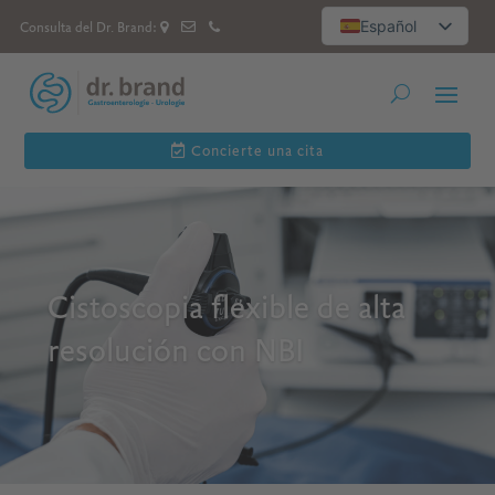
Español
Consulta del Dr. Brand:
Deutsch
العربية
Русский
English
Concierte una cita
Cistoscopia flexible de alta
resolución con NBI