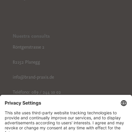
Nuestra consulta
Röntgenstrasse 2
82152 Planegg
info@brand-praxis.de
Teléfono: 089 / 244 10 02