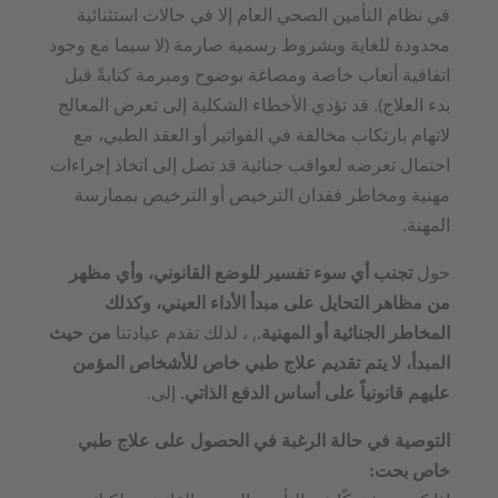
في نظام التأمين الصحي العام إلا في حالات استثنائية
محدودة للغاية وبشروط رسمية صارمة (لا سيما مع وجود
اتفاقية أتعاب خاصة ومصاغة بوضوح ومبرمة كتابةً قبل
بدء العلاج). قد تؤدي الأخطاء الشكلية إلى تعرض المعالج
لاتهام بارتكاب مخالفة في الفواتير أو العقد الطبي، مع
احتمال تعرضه لعواقب جنائية قد تصل إلى اتخاذ إجراءات
مهنية ومخاطر فقدان الترخيص أو الترخيص بممارسة
المهنة.
حول
تجنب أي سوء تفسير للوضع القانوني، وأي مظهر
من مظاهر التحايل على مبدأ الأداء العيني، وكذلك
المخاطر الجنائية أو المهنية.
, ، لذلك تقدم عيادتنا
من حيث
المبدأ، لا يتم تقديم علاج طبي خاص للأشخاص المؤمن
عليهم قانونياً على أساس الدفع الذاتي.
إلى.
التوصية في حالة الرغبة في الحصول على علاج طبي
خاص بحت: