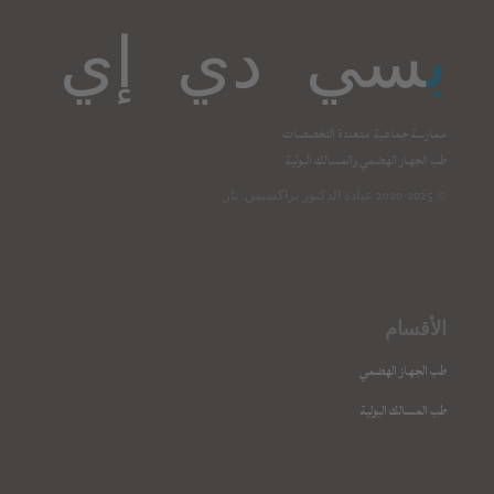
ب
سي دي إي
ممارسة جماعية متعددة التخصصات
طب الجهاز الهضمي والمسالك البولية
© 2020-2025 عيادة الدكتور براكسيس. نار
الأقسام
طب الجهاز الهضمي
طب المسالك البولية