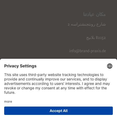
مكان عيادتنا
شارع رونتجنشتراسه 2
82152 بلانيج
info@brand-praxis.de
هاتف: 089 / 244 10 02