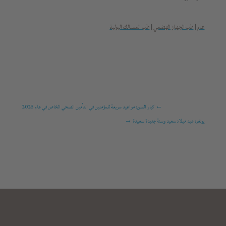
عام
|
طب الجهاز الهضمي
|
طب المسالك البولية
←
كبار السن: مواعيد سريعة للمؤمنين في التأمين الصحي الخاص في عام 2025
يونغر: عيد ميلاد سعيد وسنة جديدة سعيدة
→