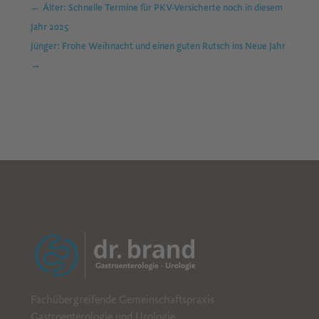
←
Älter: Schnelle Termine für PKV-Versicherte noch in diesem
Jahr 2025
Jünger: Frohe Weihnacht und einen guten Rutsch ins Neue Jahr
→
B
CDE
Fachübergreifende Gemeinschaftspraxis
Gastroenterologie und Urologie